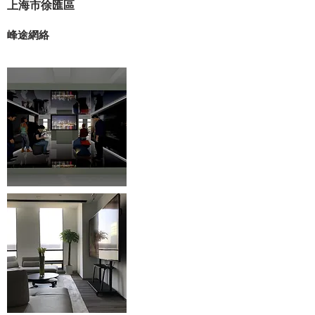
上海市徐匯區
峰途網絡