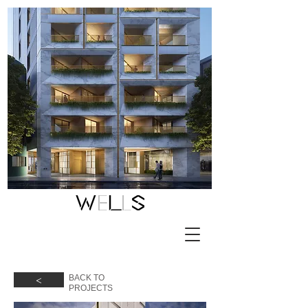
<
BACK TO
​PROJECTS