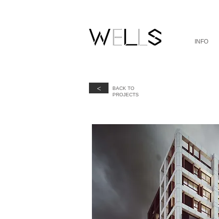
INFO
<
BACK TO
​PROJECTS