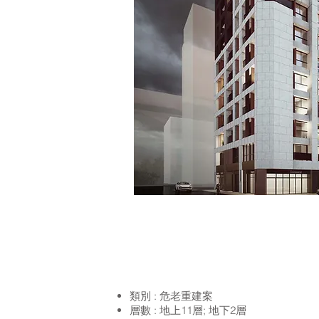
類別 : 危老重建案
層數 : 地上11層; 地下2層