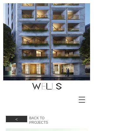
<
BACK TO
​PROJECTS